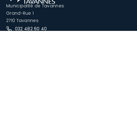
Municipalité de Tavannes
Grand-Rue 1
2710 Tavannes
032 482 60 40
info@tavannes.ch
Formulaire de contact
HORAIRES DU GUICHET
Lundi
MATIN
APRÈS-MIDI
Mardi
Mercredi
Fermé
15h00 - 17h00
Jeudi
09h30 - 11h45
15h00 - 17h00
Vendredi
09h30 - 11h45
15h00 - 17h00
09h30 - 11h45
15h00 - 18h00
09h30 - 11h45
Fermé