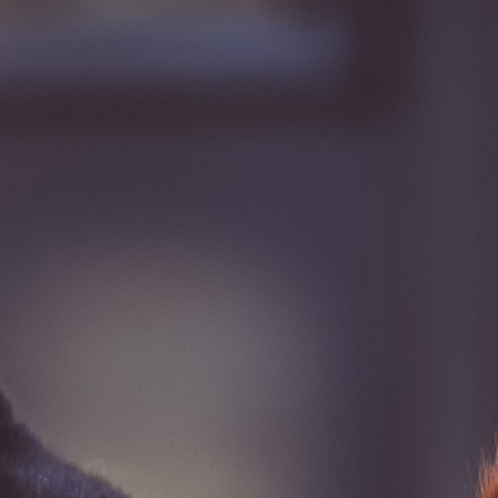
Urgences
Actualités
Événements
Recherche...
Guichet Virtuel