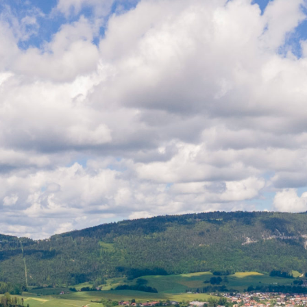
Urgences
Actualités
Événements
Recherche...
Guichet Virtuel