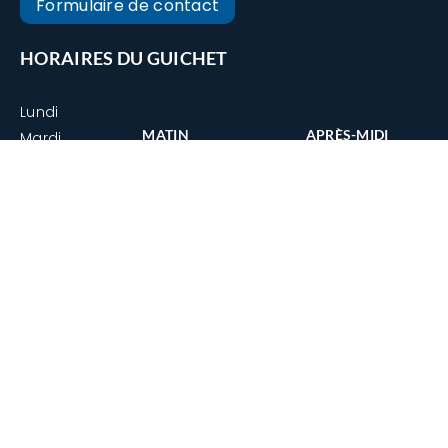
Formulaire de contact
HORAIRES DU GUICHET
Lundi
MATIN
APRÈS-MIDI
Mardi
Mercredi
Fermé
15h00 - 17h00
Jeudi
09h30 - 11h45
15h00 - 17h00
Vendredi
09h30 - 11h45
15h00 - 17h00
09h30 - 11h45
15h00 - 18h00
09h30 - 11h45
Fermé
LIENS UTILES
Écoles de Tavannes
CSP La Birse | Sapeur pompier
Bibliothèque de Tavannes