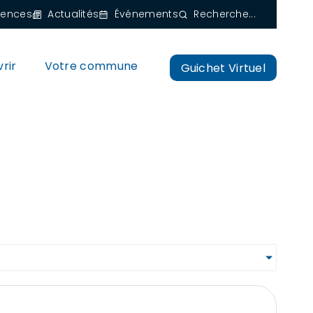
gences
Actualités
Événements
Recherche...
rir
Votre commune
Guichet Virtuel