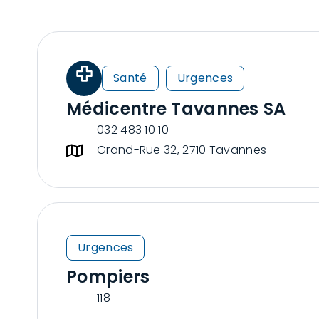
Santé
Urgences
Médicentre Tavannes SA
032 483 10 10
Grand-Rue 32, 2710 Tavannes
Urgences
Pompiers
118