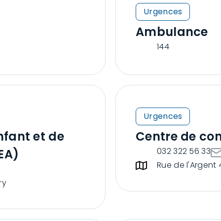
Urgences
Ambulance
144
Urgences
nfant et de
Centre de con
032 322 56 33
PEA)
Rue de l'Argent 
h
ry