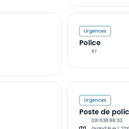
Urgences
Police
117
Urgences
Poste de poli
031 638 88 30
Grand Rue 1, 27