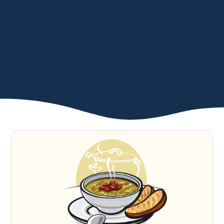
Urgences
Actualités
Événements
Recherche...
Guichet Virtuel