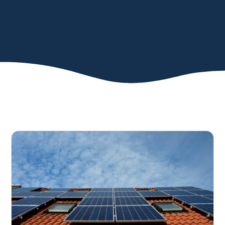
Urgences
Actualités
Événements
Recherche...
Guichet Virtuel